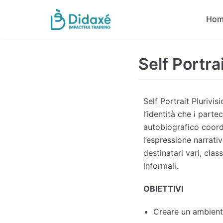
Skip
Hom
to
content
Self Portrai
Self Portrait Plurivi
l’identità che i part
autobiografico coord
l’espressione narrati
destinatari vari, cla
informali.
OBIETTIVI
Creare un ambiente