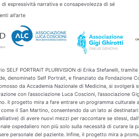
 di espressività narrativa e consapevolezza di sé
nti all’arte
rio SELF PORTRAIT PLURIVISION di Erika Stefanelli, tramite 
de, denominato Self Portrait, e finanziato da Fondazione 
romosso da Accademia Nazionale di Medicina, si svolgerà sul
azione con l’associazione Luca Coscioni, l’associazione Gigi
o. Il progetto mira a fare entrare un programma culturale al
come il San Martino, consentendo da un lato ai destinatari 
lliative) di avere nuovi mezzi per raccontare se stessi, dall
onale ospedaliero non più solo sulla necessità di curare la 
ere personale del paziente. Infine, il progetto mira a prom