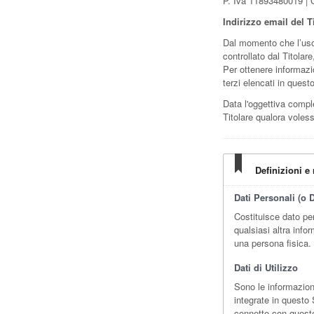
P. Iva 11893480019 |
Indirizzo email del Ti
Dal momento che l’uso
controllato dal Titolar
Per ottenere informazio
terzi elencati in ques
Data l'oggettiva comple
Titolare qualora voless
Definizioni e 
Dati Personali (o D
Costituisce dato pe
qualsiasi altra info
una persona fisica.
Dati di Utilizzo
Sono le informazion
integrate in questo S
connette con questo 