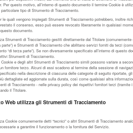
. Per questo motivo, all’interno di questo documento il termine Cookie è utiliz
 particolare tipo di Strumento di Tracciamento.
er le quali vengono impiegati Strumenti di Tracciamento potrebbero, inoltre ric
 prestato il consenso, esso può essere revocato liberamente in qualsiasi mom
n questo documento.
za Strumenti di Tracciamento gestiti direttamente dal Titolare (comunemente d
 parte”) e Strumenti di Tracciamento che abilitano servizi forniti da terzi (co
to “di terza parte”). Se non diversamente specificato all’interno di questo doc
ttivi Strumenti di Tracciamento.
Cookie e degli altri Strumenti di Tracciamento simili possono variare a seco
un fornitore terzo. Alcuni di essi scadono al termine della sessione di navigaz
ecificato nella descrizione di ciascuna delle categorie di seguito riportate, gl
iù dettagliate ed aggiornate sulla durata, così come qualsiasi altra informazion
nti di Tracciamento - nelle privacy policy dei rispettivi fornitori terzi (tramite 
ando il Titolare.
o Web utilizza gli Strumenti di Tracciamento
za Cookie comunemente detti “tecnici” o altri Strumenti di Tracciamento anal
ecessarie a garantire il funzionamento o la fornitura del Servizio.