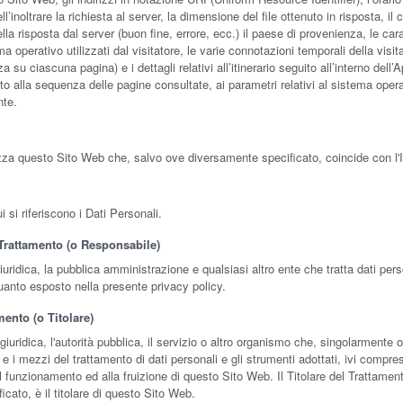
l’inoltrare la richiesta al server, la dimensione del file ottenuto in risposta, i
lla risposta dal server (buon fine, errore, ecc.) il paese di provenienza, le cara
a operativo utilizzati dal visitatore, le varie connotazioni temporali della visit
su ciascuna pagina) e i dettagli relativi all’itinerario seguito all’interno dell’
nto alla sequenza delle pagine consultate, ai parametri relativi al sistema oper
nte.
lizza questo Sito Web che, salvo ove diversamente specificato, coincide con l'
 si riferiscono i Dati Personali.
Trattamento (o Responsabile)
iuridica, la pubblica amministrazione e qualsiasi altro ente che tratta dati pers
uanto esposto nella presente privacy policy.
mento (o Titolare)
giuridica, l'autorità pubblica, il servizio o altro organismo che, singolarmente o
à e i mezzi del trattamento di dati personali e gli strumenti adottati, ivi compre
l funzionamento ed alla fruizione di questo Sito Web. Il Titolare del Trattamen
cato, è il titolare di questo Sito Web.