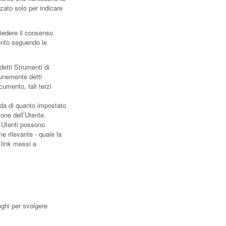
zato solo per indicare
hiedere il consenso
ento seguendo le
etti Strumenti di
munemente detti
umento, tali terzi
nda di quanto impostato
ione dell’Utente.
i Utenti possono
e rilevante - quale la
i link messi a
oghi per svolgere