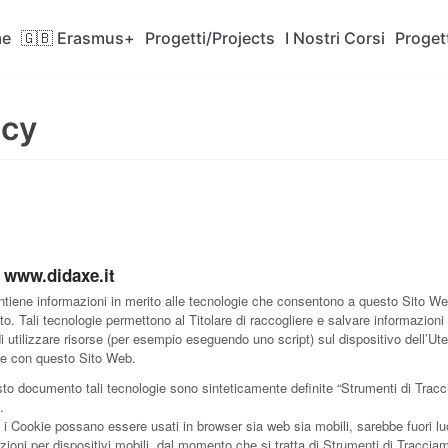
e
🇬🇧 Erasmus+
Progetti/Projects
I Nostri Corsi
Progett
icy
i www.didaxe.it
ene informazioni in merito alle tecnologie che consentono a questo Sito Web
ito. Tali tecnologie permettono al Titolare di raccogliere e salvare informazion
 di utilizzare risorse (per esempio eseguendo uno script) sul dispositivo dell’U
ce con questo Sito Web.
sto documento tali tecnologie sono sinteticamente definite “Strumenti di Tracc
.
 Cookie possano essere usati in browser sia web sia mobili, sarebbe fuori lu
zioni per dispositivi mobili, dal momento che si tratta di Strumenti di Traccia