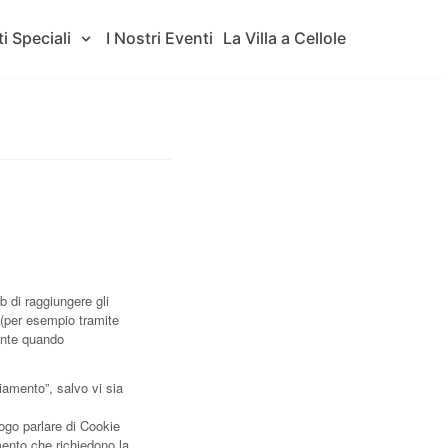
i Speciali
I Nostri Eventi
La Villa a Cellole
 di raggiungere gli
i (per esempio tramite
tente quando
iamento”, salvo vi sia
ogo parlare di Cookie
mento che richiedono la