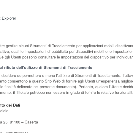
t Explorer
tre gestire alcuni Strumenti di Tracciamento per applicazioni mobili disattivand
itivo, quali le impostazioni di pubblicità per dispositivi mobili o le impostazioni
e (gli Utenti possono consultare le impostazioni del dispositivo per individuar
 rifiuto dell'utilizzo di Strumenti di Tracciamento
di decidere se permettere o meno l'utilizzo di Strumenti di Tracciamento. Tuttavi
nto consentono a questo Sito Web di fornire agli Utenti un'esperienza migliore
le finalità delineate nel presente documento). Pertanto, qualora l'Utente decida 
mento, il Titolare potrebbe non essere in grado di fornire le relative funzionalit
nto dei Dati
ciale
a 25, 81100 – Caserta