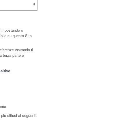
o impostando o
ibile su questo Sito
eferenze visitando il
la terza parte o
sitivo
oria.
più diffusi ai seguenti