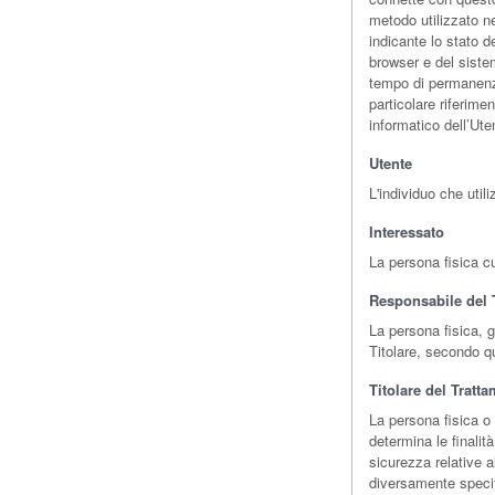
metodo utilizzato nel
indicante lo stato de
browser e del sistem
tempo di permanenza 
particolare riferime
informatico dell’Ute
Utente
L'individuo che uti
Interessato
La persona fisica cui
Responsabile del 
La persona fisica, g
Titolare, secondo q
Titolare del Tratta
La persona fisica o 
determina le finalit
sicurezza relative a
diversamente specifi