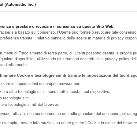
t (Automattic Inc.)
erenze e prestare o revocare il consenso su questo Sito Web
 Tracker sia basato sul consenso, l’Utente può fornire o revocare tale consens
preferenze tramite il relativo pannello delle scelte in materia di privacy dispon
umenti di Tracciamento di terza parte, gli Utenti possono gestire le proprie pr
 (qualora disponibile), utilizzando gli strumenti descritti nella privacy policy del
ma direttamente.
iminare Cookie e tecnologie simili tramite le impostazioni del tuo dispo
izzare le impostazioni del proprio browser per:
e o altre tecnologie simili sono stati impostati sul dispositivo;
 tecnologie simili;
ie o tecnologie simili dal browser.
owser, tuttavia, non consentono un controllo granulare del consenso per categ
r esempio, trovare informazioni su come gestire i Cookie in alcuni dei browser 