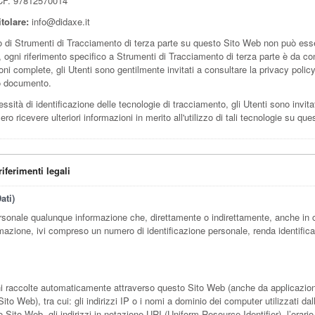
 CF. 97812570014
tolare:
info@didaxe.it
 di Strumenti di Tracciamento di terza parte su questo Sito Web non può es
e, ogni riferimento specifico a Strumenti di Tracciamento di terza parte è da con
ni complete, gli Utenti sono gentilmente invitati a consultare la privacy policy 
to documento.
ssità di identificazione delle tecnologie di tracciamento, gli Utenti sono invitat
ero ricevere ulteriori informazioni in merito all'utilizzo di tali tecnologie su qu
riferimenti legali
ati)
rsonale qualunque informazione che, direttamente o indirettamente, anche in
rmazione, ivi compreso un numero di identificazione personale, renda identificat
i raccolte automaticamente attraverso questo Sito Web (anche da applicazioni 
ito Web), tra cui: gli indirizzi IP o i nomi a dominio dei computer utilizzati dal
Sito Web, gli indirizzi in notazione URI (Uniform Resource Identifier), l’orario d