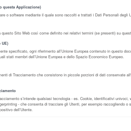
o questa Applicazione)
e o software mediante il quale sono raccolti e trattati i Dati Personali degli U
da questo Sito Web così come definito nei relativi termini (se presenti) su ques
o UE)
nte specificato, ogni riferimento all’Unione Europea contenuto in questo doc
attuali stati membri dell’Unione Europea e dello Spazio Economico Europeo.
enti di Tracciamento che consistono in piccole porzioni di dati conservate all'
ciamento
cciamento s’intende qualsiasi tecnologia - es. Cookie, identificativi univoci,
ingerprinting - che consenta di tracciare gli Utenti, per esempio raccogliendo o
positivo dell’Utente.