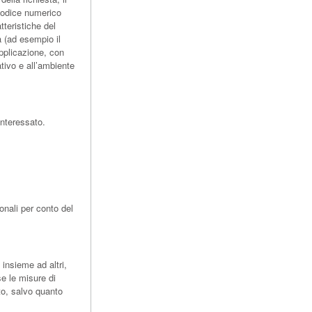
l codice numerico
tteristiche del
a (ad esempio il
Applicazione, con
ativo e all’ambiente
Interessato.
onali per conto del
 insieme ad altri,
se le misure di
to, salvo quanto