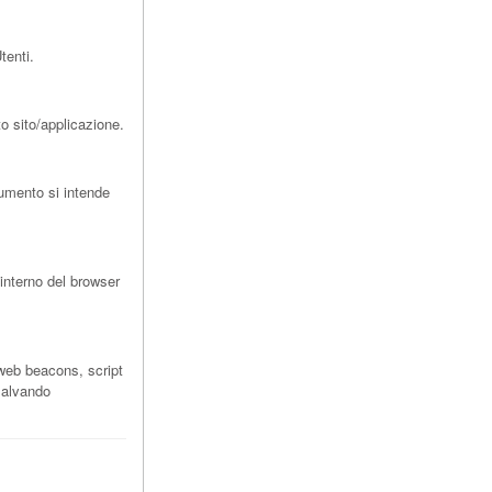
tenti.
to sito/applicazione.
umento si intende
interno del browser
 web beacons, script
 salvando