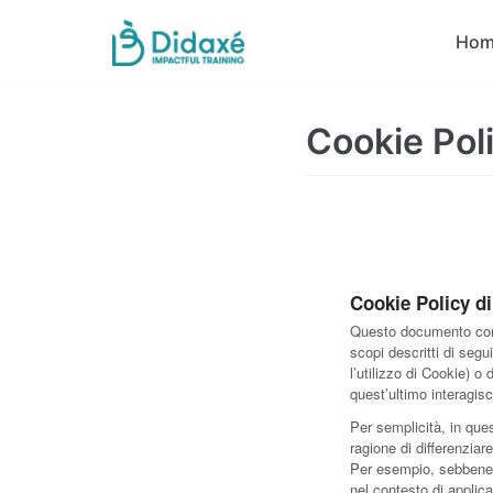
Skip
Hom
to
content
Cookie Pol
Cookie Policy d
Questo documento conti
scopi descritti di segu
l’utilizzo di Cookie) o
quest’ultimo interagis
Per semplicità, in que
ragione di differenziare
Per esempio, sebbene i
nel contesto di applica