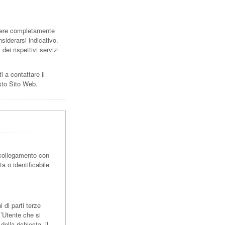
sere completamente
siderarsi indicativo.
dei rispettivi servizi
i a contattare il
esto Sito Web.
 collegamento con
a o identificabile
di parti terze
l’Utente che si
ella richiesta, il